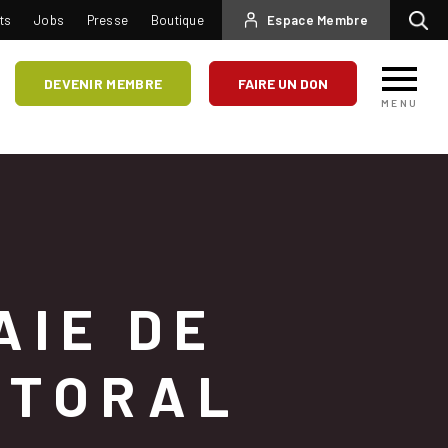
USER
ts
Jobs
Presse
Boutique
Espace Membre
Recherc
ACCOUNT
MENU
DEVENIR MEMBRE
FAIRE UN DON
MENU
AIE DE
TTORAL