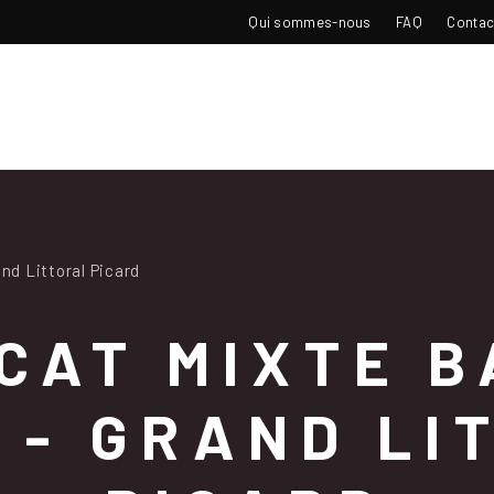
TOP
Qui sommes-nous
FAQ
Contac
NAVIGATION
d Littoral Picard
CAT MIXTE B
 - GRAND LI