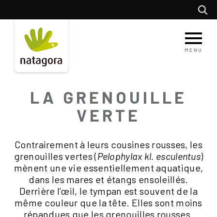
Aller
Recherc
au
contenu
principal
MENU
LA GRENOUILLE
VERTE
Contrairement à leurs cousines rousses, les
grenouilles vertes (
Pelophylax kl. esculentus
)
mènent une vie essentiellement aquatique,
dans les mares et étangs ensoleillés.
Derrière l’œil, le tympan est souvent de la
même couleur que la tête. Elles sont moins
répandues que les grenouilles rousses.