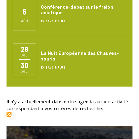
Conférence-débat sur le frelon
6
asiatique
AOÛ
EN SAVOIR PLUS
29
La Nuit Européenne des Chauves-
AOÛ
souris
30
EN SAVOIR PLUS
AOÛ
Il n'y a actuellement dans notre agenda aucune activité
correspondant à vos critères de recherche.