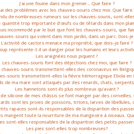
J'ai une fouine dans mon grenier... Que faire ?
J’ai des problèmes avec les chauves-souris chez moi. Que faire 
tendu de nombreuses rumeurs sur les chauves-souris, sont-elles
e quantité trop importante d’œufs ou de têtards dans mon plan 
suis incommodé par le buit que font les chauves-souris, que fai
hauves-souris qui volent dans mon jardin, dans un parc. Dois-je
L'activité de castors menace ma propriété, que dois-je faire ?
loup représente-t-il un danger pour les humains et leurs activit
Les araignées nous piquent ?
Les chauves-souris font des déjections chez moi, que faire ?
 chauves-souris transmettent-elles des coronavirus en Belgiq
es-souris transmettent-elles la fièvre hémorragique Ebola en 
ds de ma mare sont attaqués par des renards, chats, serpents 
Les hannetons sont-ils plus nombreux qu'avant ?
 de silicone de mes châssis se font manger par des corneilles.
ards sont les proies de poissons, tritons, larves de libellules, 
tits rapaces sont-ils responsables de la disparition des pass
es mangent toute la nourriture de ma mangeoire à oiseaux. Que
es sont-elles responsables de la disparition des petits passe
Les pies sont-elles trop nombreuses?