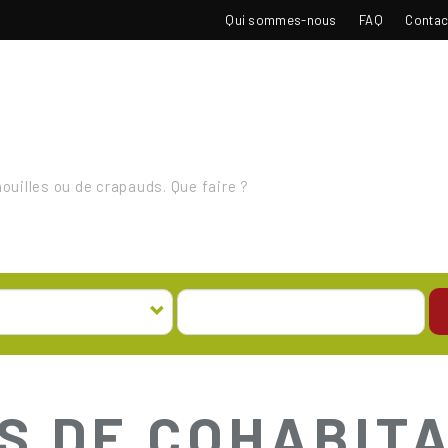
TOP
Qui sommes-nous
FAQ
Contac
NAVIGATION
uilles ou de crapauds. Que faire ?
S DE COHABITA