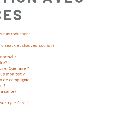
CES
eur introduction?
 oiseaux et chauves-souris) ?
 normal ?
ire?
re. Que faire ?
ous mon toît ?
ux de compagnie ?
e ?
ma santé?
ser. Que faire ?