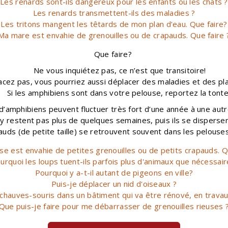
Les renards sont-ils dangereux pour les enfants ou les chats ?
Les renards transmettent-ils des maladies ?
Les tritons mangent les têtards de mon plan d'eau. Que faire?
Ma mare est envahie de grenouilles ou de crapauds. Que faire 
Que faire?
Ne vous inquiétez pas, ce n’est que transitoire!
acez pas, vous pourriez aussi déplacer des maladies et des pla
Si les amphibiens sont dans votre pelouse, reportez la tont
’amphibiens peuvent fluctuer très fort d’une année à une autre. 
n’y restent pas plus de quelques semaines, puis ils se disperse
apauds (de petite taille) se retrouvent souvent dans les pelou
e est envahie de petites grenouilles ou de petits crapauds. Q
urquoi les loups tuent-ils parfois plus d'animaux que nécessair
Pourquoi y a-t-il autant de pigeons en ville?
Puis-je déplacer un nid d'oiseaux ?
 chauves-souris dans un bâtiment qui va être rénové, en travau
Que puis-je faire pour me débarrasser de grenouilles rieuses 