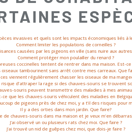
RTAINES ESPÈ
èces invasives et quels sont les impacts économiques liés à l
Comment limiter les populations de corneilles ?
isances causées par les pigeons en ville (sans nuire aux autres
Comment protéger mon poulailler du renard ?
euses coccinelles tentent de rentrer dans ma maison. Est-ce
 oiseaux tambourinent sans arrêt contre mes carreaux. Que fa
aces viennent régulièrement chasser les oiseaux de ma mangeoi
 risque d’attraper la rage si des chauves-souris se trouvent s
hauves-souris peuvent transmettre des maladies à mes anima
t-ce que les chauves-souris véhiculent des maladies en Belgiqu
eaucoup de pigeons près de chez moi, y a t’il des risques pour 
Il y a des orties dans mon jardin. Que faire?
nie de chauves-souris dans ma maison et je veux m'en débarras
J'ai observé un ou plusieurs rats chez moi. Que faire ?
J'ai trouvé un nid de guêpes chez moi, que dois-je faire ?