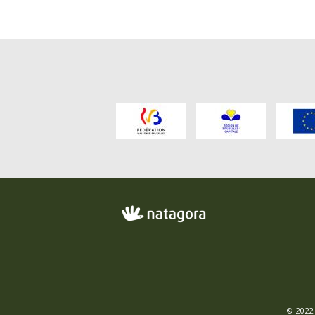
FO
ME
© 2022