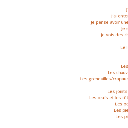
J’ai en
Je pense avoir un
Je 
Je vois des c
Le 
Les
Les chauv
Les grenouilles/crapau
Les joints
Les œufs et les têt
Les pe
Les pi
Les pi