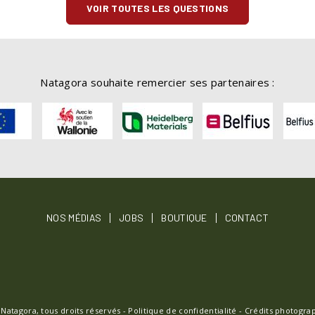
VOIR TOUTES LES QUESTIONS
Natagora souhaite remercier ses partenaires :
OTER
NOS MÉDIAS
JOBS
BOUTIQUE
CONTACT
NU
 Natagora, tous droits réservés -
Politique de confidentialité
-
Crédits photogra