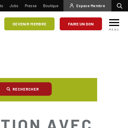
USER
ts
Jobs
Presse
Boutique
Espace Membre
Recherc
ACCOUNT
MENU
DEVENIR MEMBRE
FAIRE UN DON
MENU
RECHERCHER
TION AVEC