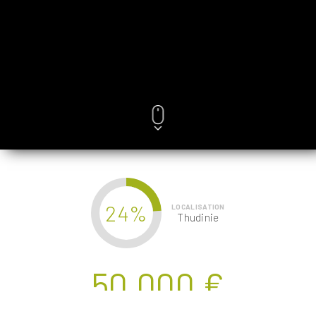
24%
LOCALISATION
Thudinie
50.000 €