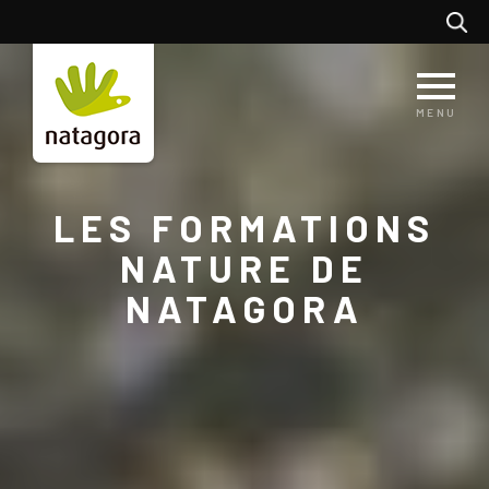
Aller
Recherc
au
contenu
principal
MENU
LES FORMATIONS
NATURE DE
NATAGORA