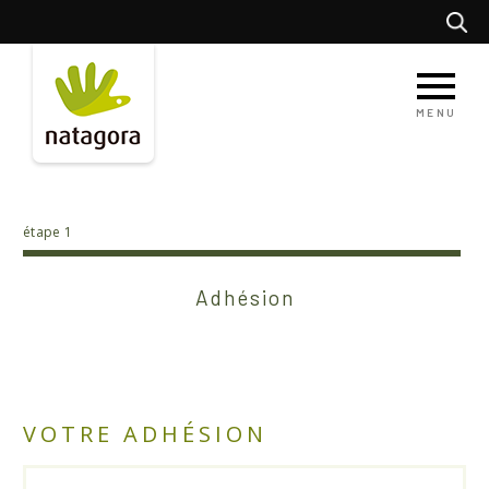
Aller
Recherc
au
contenu
principal
MENU
étape 1
Adhésion
VOTRE ADHÉSION