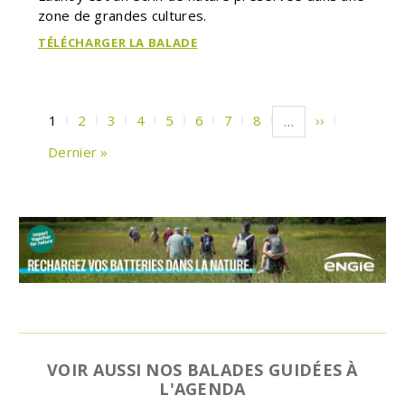
zone de grandes cultures.
TÉLÉCHARGER LA BALADE
Pagination
Page
1
Page
2
Page
3
Page
4
Page
5
Page
6
Page
7
Page
8
Page
››
…
courante
suivante
Dernière
Dernier »
page
VOIR AUSSI NOS BALADES GUIDÉES À
L'AGENDA