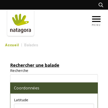
Aller
Recherc
au
contenu
principal
MENU
Accueil
Balades
Rechercher une balade
Recherche
Coordonnées
Latitude