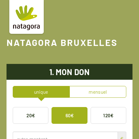
Aller
au
contenu
principal
NATAGORA BRUXELLES
1. MON DON
unique
mensuel
20€
60€
120€
€