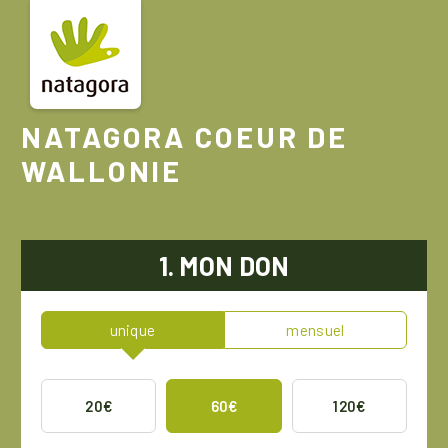
Aller
au
contenu
principal
NATAGORA COEUR DE
WALLONIE
1. MON DON
unique
mensuel
20€
60€
120€