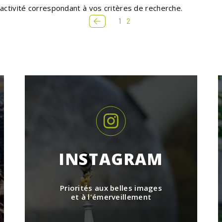
activité correspondant à vos critères de recherche.
Page
1
Page
2
courante
INSTAGRAM
Priorités aux belles images
et à l'émerveillement