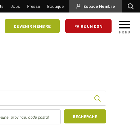
USER
ts
Jobs
Presse
Boutique
Espace Membre
Recherc
ACCOUNT
MENU
DEVENIR MEMBRE
FAIRE UN DON
MENU
RECHERCHE