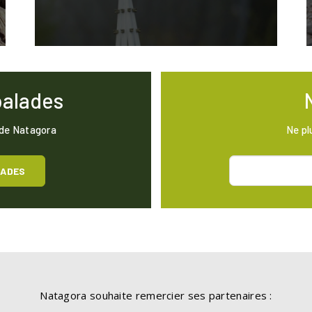
balades
 de Natagora
Ne pl
LADES
Natagora souhaite remercier ses partenaires :