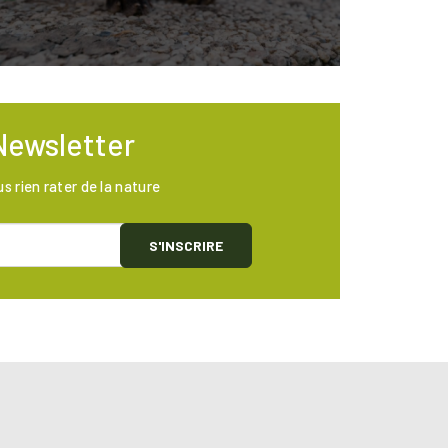
Newsletter
us rien rater de la nature
S'INSCRIRE