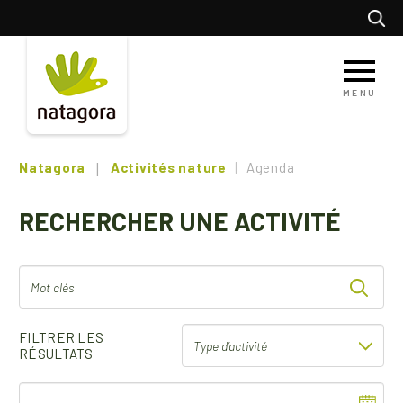
Aller
Recherc
au
contenu
principal
MENU
Natagora
Activités nature
Agenda
RECHERCHER UNE ACTIVITÉ
FILTRER LES
RÉSULTATS