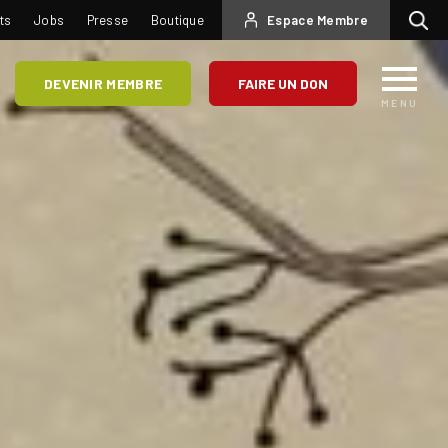
USER
ts
Jobs
Presse
Boutique
Espace Membre
Recherc
ACCOUNT
MENU
DEVENIR MEMBRE
FAIRE UN DON
MENU